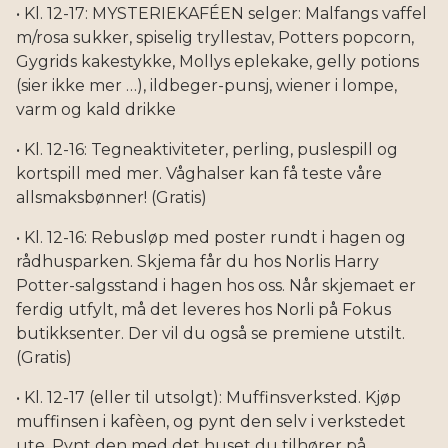
• Kl. 12-17: MYSTERIEKAFÉEN selger: Malfangs vaffel
m/rosa sukker, spiselig tryllestav, Potters popcorn,
Gygrids kakestykke, Mollys eplekake, gelly potions
(sier ikke mer …), ildbeger-punsj, wiener i lompe,
varm og kald drikke
• Kl. 12-16: Tegneaktiviteter, perling, puslespill og
kortspill med mer. Våghalser kan få teste våre
allsmaksbønner! (Gratis)
• Kl. 12-16: Rebusløp med poster rundt i hagen og
rådhusparken. Skjema får du hos Norlis Harry
Potter-salgsstand i hagen hos oss. Når skjemaet er
ferdig utfylt, må det leveres hos Norli på Fokus
butikksenter. Der vil du også se premiene utstilt.
(Gratis)
• Kl. 12-17 (eller til utsolgt): Muffinsverksted. Kjøp
muffinsen i kafèen, og pynt den selv i verkstedet
ute. Pynt den med det huset du tilhører på