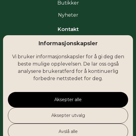
Butikker
Nyheter
Kontakt
Informasjonskapsler
Facebook
Vi bruker informasjonskapsler for å gi deg den
Instagram
beste mulige opplevelsen. De lar oss også
analysere brukeratferd for å kontinuerlig
forbedre nettstedet for deg.
post@fokus-butikksenter.no
Fru Natvigs vei 1
1920 Sørumsand
Aksepter alle
Aksepter utvalg
© Fokus Sørumsand AS
Avslå alle
Nettside levert av Horn Media