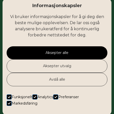
Informasjonskapsler
Facebook
Vi bruker informasjonskapsler for å gi deg den
Instagram
beste mulige opplevelsen. De lar oss også
analysere brukeratferd for å kontinuerlig
forbedre nettstedet for deg.
post@fokus-butikksenter.no
Fru Natvigs vei 1
1920 Sørumsand
Aksepter alle
Aksepter utvalg
© Fokus Sørumsand AS
Avslå alle
Nettside levert av Horn Media
Personvern
Funksjonelt
Analytics
Preferanser
Markedsføring