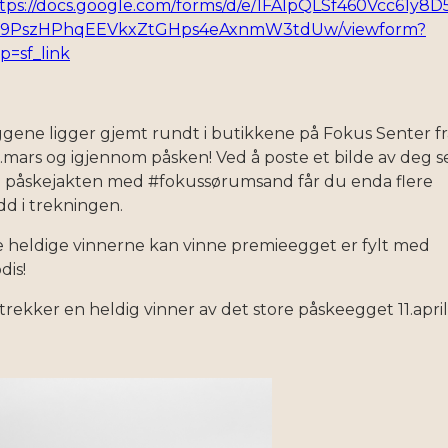
tps://docs.google.com/forms/d/e/1FAIpQLSf460Vcc61y8D
o9PszHPhqEEVkxZtGHps4eAxnmW3tdUw/viewform?
p=sf_link
gene ligger gjemt rundt i butikkene på Fokus Senter fr
.mars og igjennom påsken! Ved å poste et bilde av deg s
 påskejakten med #fokussørumsand får du enda flere
dd i trekningen.
 heldige vinnerne kan vinne premieegget er fylt med
dis!
 trekker en heldig vinner av det store påskeegget 11.april