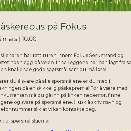
åskerebus på Fokus
5 mars | 10:00
skeharen har tatt turen innom Fokus Sørumsand og
stet noen egg på veien. Inne i eggene har han lagt fra s
en knakende gode spørsmål som du må løse!
arer du å svare på alle spørsmålene er du med i
ekningen på en skikkelig påskepremie! For å være med i
nkurransen må du gå inn på linken nedenfor, finne
gene og svare på spørsmålene. Husk å skriv navn og
lefonnummer slik at vi kan kontakte deg.
nk til spørsmålskjema: