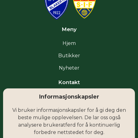
Meny
Hjem
Butikker
Nyheter
Kontakt
Informasjonskapsler
Facebook
Vi bruker informasjonskapsler for å gi deg den
Instagram
beste mulige opplevelsen. De lar oss også
analysere brukeratferd for å kontinuerlig
forbedre nettstedet for deg.
post@fokus-butikksenter.no